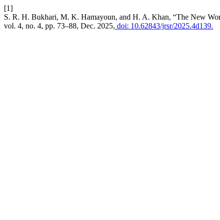
[1]
S. R. H. Bukhari, M. K. Hamayoun, and H. A. Khan, “The New Worl
vol. 4, no. 4, pp. 73–88, Dec. 2025,
doi: 10.62843/jrsr/2025.4d139.